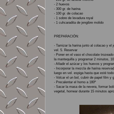
- 2 huevos
- 300 gr. de harina
- 100 gr. de colacao
- 1 sobre de levadura royal
- 1 cuhcaradita de jengibre molido
PREPARACIÓN:
- Tamizar la harina junto al colacao y e
vel. 5. Reservar
- Poner en el vaso el chocolate trozeado
la mantequilla y programar 2 minutos, 10
- Añadir el azúcar y los huevos y progra
- Incorporar la mezcla de harina reserva
luego en vel. espiga hasta que esté todo
- Volcar el un bol, cubrir de papel film 
- Precalentar el horno a 180º
- Sacar la masa de la nevera, formar bol
vegetal, hornear durante 15 minutos apro