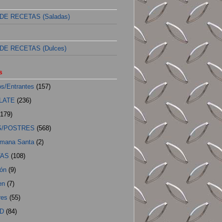
 DE RECETAS (Saladas)
 DE RECETAS (Dulces)
s
os/Entrantes
(157)
LATE
(236)
(179)
S/POSTRES
(568)
emana Santa
(2)
TAS
(108)
ión
(9)
en
(7)
res
(55)
D
(84)