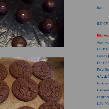
ÍNDICE
ÍNDICE
Etiqueta
Aperitiv
CHOCO
Carnes
DULCE
Feliz S
GALLE
Guarnic
Hallowe
Legumb
NAVIDA