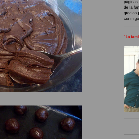
páginas 
de la fa
gracias 
conmigo
"La fami