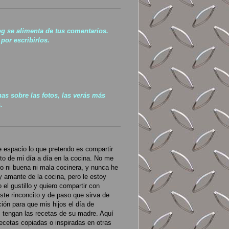
og se alimenta de tus comentarios.
por escribirlos.
has sobre las fotos, las verás más
.
 espacio lo que pretendo es compartir
to de mi día a día en la cocina. No me
o ni buena ni mala cocinera, y nunca he
 amante de la cocina, pero le estoy
 el gustillo y quiero compartir con
ste rinconcito y de paso que sirva de
ción para que mis hijos el día de
 tengan las recetas de su madre. Aquí
ecetas copiadas o inspiradas en otras