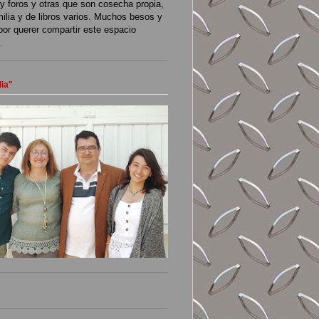
y foros y otras que son cosecha propia,
milia y de libros varios. Muchos besos y
por querer compartir este espacio
.
lia"