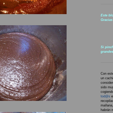
Este bl
Gracias 
Si pinc
grandes
Con este
un cachi
consider
sido muy
cogiendo
tod@s
e
recopila
mañana,
habrán r