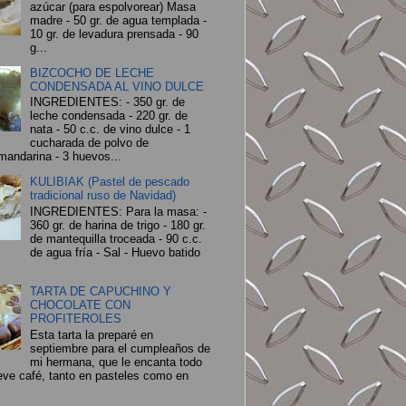
azúcar (para espolvorear) Masa
madre - 50 gr. de agua templada -
10 gr. de levadura prensada - 90
g...
BIZCOCHO DE LECHE
CONDENSADA AL VINO DULCE
INGREDIENTES: - 350 gr. de
leche condensada - 220 gr. de
nata - 50 c.c. de vino dulce - 1
cucharada de polvo de
mandarina - 3 huevos...
KULIBIAK (Pastel de pescado
tradicional ruso de Navidad)
INGREDIENTES: Para la masa: -
360 gr. de harina de trigo - 180 gr.
de mantequilla troceada - 90 c.c.
de agua fría - Sal - Huevo batido
TARTA DE CAPUCHINO Y
CHOCOLATE CON
PROFITEROLES
Esta tarta la preparé en
septiembre para el cumpleaños de
mi hermana, que le encanta todo
leve café, tanto en pasteles como en