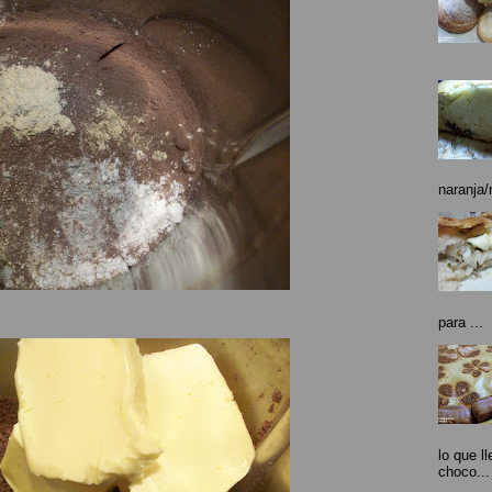
naranja/
para ...
lo que l
choco...