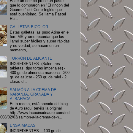
Hace un tiempo probé un pastel
que lo compraron en "El rincon del
Gourmet" del Corte Inglés que
está buenísimo. Se llama Pastel
Ru...
GALLETAS BICOLOR
Estas galletas las puso Atina en el
foro MR y creo recordar que las
llamó super fáciles y super rápidas
y es verdad, se hacen en un
momento,...
TURRÓN DE ALICANTE
INGREDIENTES: (Salen tres
tabletas, tipo tortas imperiales) -
400 gr. de almendra marcona - 300
gr. de azúcar - 250 gr. de miel - 2
claras d...
SALMÓN A LA CREMA DE
NARANJA, GRANADA Y
ALBAHACA
Esta receta, está sacada del blog
de Auro (aquí tenéis la original
http://www.lacocinadeauro.com/ind
008/02/03/salmon-a-la-crema-de-n...
ENSAIMADAS
INGREDIENTES: - 100 gr. de