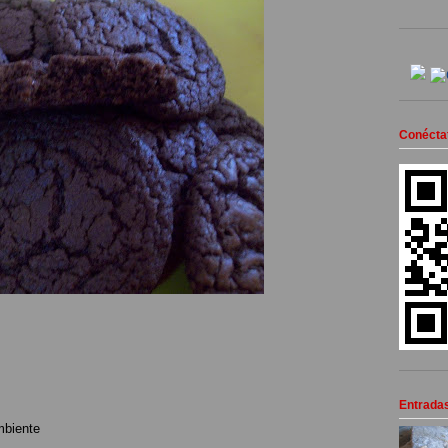
Conéctat
Entrada
mbiente